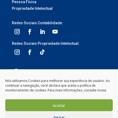
Pessoa Física
Propriedade Intelectual
Redes Sociais Contabilidade:
Redes Sociais Propriedade Intelectual:
3ª Avenida, 1113 – Centro, Balneário Camboriú –
SC, 88330-095
Nós utilizamos Cookies para melhorar sua experiência de usuário. Ao
continuar a navegação, você declara que aceita a política de
Segunda à Sexta-feira
monitoramento de cookies. Para mais informações, consulte nossa
8:00 às 12:00 – 13:30 às 18:00
(47) 2104-2050
Aceitar
contato@gemeosnet.com
Negar