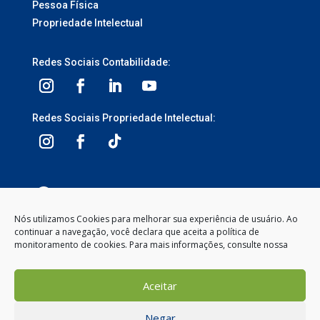
Pessoa Física
Propriedade Intelectual
Redes Sociais Contabilidade:
Redes Sociais Propriedade Intelectual:
3ª Avenida, 1113 – Centro, Balneário Camboriú –
SC, 88330-095
Nós utilizamos Cookies para melhorar sua experiência de usuário. Ao
continuar a navegação, você declara que aceita a política de
Segunda à Sexta-feira
monitoramento de cookies. Para mais informações, consulte nossa
8:00 às 12:00 – 13:30 às 18:00
(47) 2104-2050
Aceitar
contato@gemeosnet.com
Negar