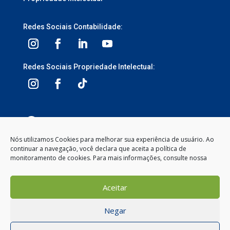
Redes Sociais Contabilidade:
Redes Sociais Propriedade Intelectual:
3ª Avenida, 1113 – Centro, Balneário Camboriú –
SC, 88330-095
Nós utilizamos Cookies para melhorar sua experiência de usuário. Ao
continuar a navegação, você declara que aceita a política de
Segunda à Sexta-feira
monitoramento de cookies. Para mais informações, consulte nossa
8:00 às 12:00 – 13:30 às 18:00
(47) 2104-2050
Aceitar
contato@gemeosnet.com
Negar
1