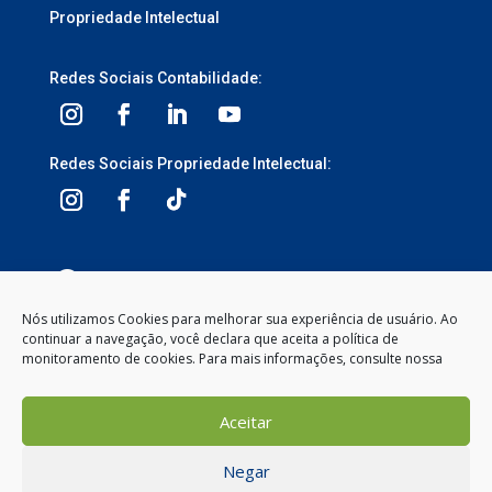
Propriedade Intelectual
Redes Sociais Contabilidade:
Redes Sociais Propriedade Intelectual:
3ª Avenida, 1113 – Centro, Balneário Camboriú –
SC, 88330-095
Nós utilizamos Cookies para melhorar sua experiência de usuário. Ao
continuar a navegação, você declara que aceita a política de
Segunda à Sexta-feira
monitoramento de cookies. Para mais informações, consulte nossa
8:00 às 12:00 – 13:30 às 18:00
(47) 2104-2050
Aceitar
contato@gemeosnet.com
Negar