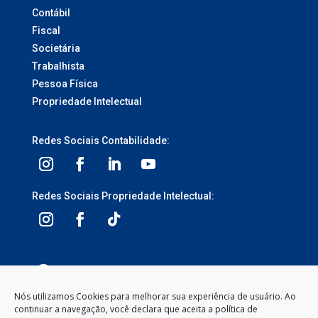
Contábil
Fiscal
Societária
Trabalhista
Pessoa Física
Propriedade Intelectual
Redes Sociais Contabilidade:
Redes Sociais Propriedade Intelectual:
3ª Avenida, 1113 – Centro, Balneário Camboriú –
SC, 88330-095
Nós utilizamos Cookies para melhorar sua experiência de usuário. Ao
continuar a navegação, você declara que aceita a política de
Segunda à Sexta-feira