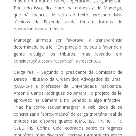
mas é uma dor de cabeça operacional“, argumentou.
Por tudo isso, fica claro, na entrevista de Mantega,
que há chances de veto ao texto aprovado. Mas
técnicos da Fazenda ainda tentam formas de
operacionalizar a medida.
Mantega afirmou ser favorável à transparência
determinada pela lei. “Em princípio, eu sou a favor de a
gente divulgar os tributos, mas levando em
consideração essas ressalvas“, acrescentou.
Carga real – Segundo o presidente da Comissão de
Direito Tributário da Ordem dos Advogados do Brasil
(OAB-SP) e professor da Universidade Mackenzie,
Antonio Carlos Rodrigues do Amaral, o projeto de lei
aprovado na Câmara e no Senado é algo infactível.
“Não há como sequer imaginar a viabilidade de se
concretizar a `aproximação` da carga tributária real de
tributos tão díspares quanto ICMS, ISS, IPI, IOF, IR,
CSLL, PIS, Cofins, Cide, cobrados sobre os regimes
tributários mais diversos“, escreveu Amaral em artigo