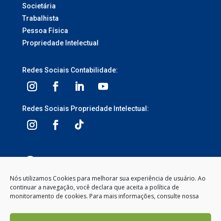
Societária
Trabalhista
Pessoa Física
Propriedade Intelectual
Redes Sociais Contabilidade:
Redes Sociais Propriedade Intelectual:
3ª Avenida, 1113 – Centro, Balneário Camboriú –
SC, 88330-095
Nós utilizamos Cookies para melhorar sua experiência de usuário. Ao
continuar a navegação, você declara que aceita a política de
Segunda à Sexta-feira
monitoramento de cookies. Para mais informações, consulte nossa
8:00 às 12:00 – 13:30 às 18:00
(47) 2104-2050