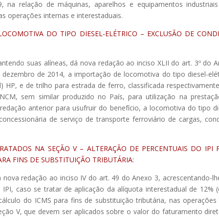
, na relação de máquinas, aparelhos e equipamentos industriai
 operações internas e interestaduais.
LOCOMOTIVA DO TIPO DIESEL-ELÉTRICO – EXCLUSÃO DE COND
antendo suas alíneas, dá nova redação ao inciso XLII do art. 3º do 
e dezembro de 2014, a importação de locomotiva do tipo diesel-elét
 HP, e de trilho para estrada de ferro, classificada respectivament
CM, sem similar produzido no País, para utilização na prestaç
 redação anterior para usufruir do benefício, a locomotiva do tipo di
concessionária de serviço de transporte ferroviário de cargas, con
RATADOS NA SEÇÃO V – ALTERAÇÃO DE PERCENTUAIS DO IPI 
RA FINS DE SUBSTITUIÇÃO TRIBUTÁRIA:
á nova redação ao inciso IV do art. 49 do Anexo 3, acrescentando-lh
 IPI, caso se tratar de aplicação da alíquota interestadual de 12% 
cálculo do ICMS para fins de substituição tributária, nas operaçõe
eção V, que devem ser aplicados sobre o valor do faturamento dire