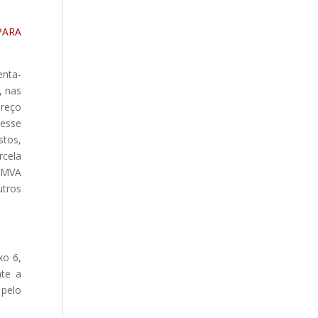
PARA
enta-
, nas
preço
desse
stos,
rcela
(“MVA
utros
xo 6,
nte a
 pelo