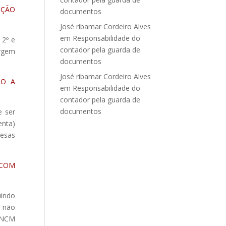
UÇÃO
documentos
José ribamar Cordeiro Alves
em
Responsabilidade do
 2º e
contador pela guarda de
irgem
documentos
José ribamar Cordeiro Alves
TO A
em
Responsabilidade do
contador pela guarda de
documentos
e ser
enta)
resas
 COM
uindo
, não
a NCM