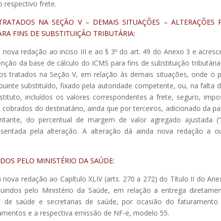
 respectivo frete.
TRATADOS NA SEÇÃO V – DEMAIS SITUAÇÕES – ALTERAÇÕES 
RA FINS DE SUBSTITUIÇÃO TRIBUTÁRIA:
á nova redação ao inciso III e ao § 3º do art. 49 do Anexo 3 e acresc
nção da base de cálculo do ICMS para fins de substituição tributária
os tratados na Seção V, em relação às demais situações, onde o 
uinte substituído, fixado pela autoridade competente, ou, na falta 
tituto, incluídos os valores correspondentes a frete, seguro, impo
u cobrados do destinatário, ainda que por terceiros, adicionado da pa
montante, do percentual de margem de valor agregado ajustada 
esentada pela alteração. A alteração dá ainda nova redação a o
DOS PELO MINISTÉRIO DA SAÚDE:
á nova redação ao Capítulo XLIV (arts. 270 a 272) do Título II do Ane
uiridos pelo Ministério da Saúde, em relação a entrega diretame
tos de saúde e secretarias de saúde, por ocasião do faturamento
amentos e a respectiva emissão de NF-e, modelo 55.