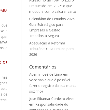
Acréscimo de 10% no Lucro
Presumido em 2026: o que
PARA
mudou e como calcular certo
Calendário de Feriados 2026:
Guia Estratégico para
o que
Empresas e Gestão
exo 3
Trabalhista Segura
 qual
e MVA
Adequação à Reforma
sos e
Tributária: Guia Prático para
2026
S DE
Comentários
Ademir José de Lima
em
, nas
Você sabia que é possível
ações
fazer o registro da sua marca
 pela
sozinho?
ns de
Jose Ribamar Cordeiro Alves
erial
em
Responsabilidade do
contador pela guarda de