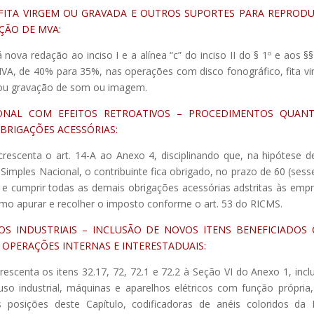
 FITA VIRGEM OU GRAVADA E OUTROS SUPORTES PARA REPROD
ÇÃO DE MVA:
á nova redação ao inciso I e a alínea “c” do inciso II do § 1º e aos §§
 MVA, de 40% para 35%, nas operações com disco fonográfico, fita v
 ou gravação de som ou imagem.
IONAL COM EFEITOS RETROATIVOS – PROCEDIMENTOS QUAN
BRIGAÇÕES ACESSÓRIAS:
crescenta o art. 14-A ao Anexo 4, disciplinando que, na hipótese d
 Simples Nacional, o contribuinte fica obrigado, no prazo de 60 (sess
al e cumprir todas as demais obrigações acessórias adstritas às emp
mo apurar e recolher o imposto conforme o art. 53 do RICMS.
OS INDUSTRIAIS – INCLUSÃO DE NOVOS ITENS BENEFICIADOS
 OPERAÇÕES INTERNAS E INTERESTADUAIS:
crescenta os itens 32.17, 72, 72.1 e 72.2 à Seção VI do Anexo 1, incl
so industrial, máquinas e aparelhos elétricos com função própria
 posições deste Capítulo, codificadoras de anéis coloridos d