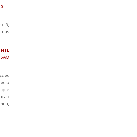
ES –
xo 6,
e nas
INTE
SSÃO
uções
 pelo
, que
cação
enda,