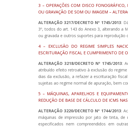
3 – OPERAÇÕES COM DISCO FONOGRÁFICO,
OU GRAVAÇÃO DE SOM OU IMAGEM – ALTERA
ALTERAÇÃO 3217/DECRETO Nº 1745/2013
: D
3º, todos do art. 143 do Anexo 3, alterando a
ou gravada e outros suportes para reprodução
4 – EXCLUSÃO DO REGIME SIMPLES NAC
ESCRITURAÇÃO FISCAL E CUMPRIMENTO DE O
ALTERAÇÃO 3218/DECRETO Nº 1745/2013
: A
atribuído efeito retroativo à exclusão do regime
dias da exclusão, a refazer a escrituração fisc
sujeitas ao regime normal de apuração, bem co
5 – MÁQUINAS, APARELHOS E EQUIPAMENT
REDUÇÃO DE BASE DE CÁLCULO DE ICMS NAS
ALTERAÇÃO 3220/DECRETO Nº 1744/2013
: A
máquinas de impressão por jato de tinta, de u
especificados nem compreendidos em outras