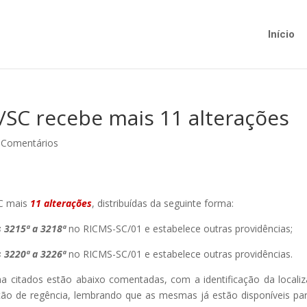
Início
SC recebe mais 11 alterações
 Comentários
SC mais
11 alterações
, distribuídas da seguinte forma:
s 3215ª a 3218ª
no RICMS-SC/01 e estabelece outras providências;
s 3220ª a 3226ª
no RICMS-SC/01 e estabelece outras providências.
ma citados estão abaixo comentadas, com a identificação da locali
lação de regência, lembrando que as mesmas já estão disponíveis pa