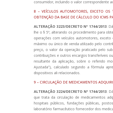
consumidor, incluindo o valor correspondente ao
8 – VEÍCULOS AUTOMOTORES, EXCETO OS 
OBTENÇÃO DA BASE DE CÁLCULO DO ICMS PA
ALTERAÇÃO 3223/DECRETO Nº 1744/2013
: D
lhe o § 5º, alterando os procedimento para obte
operações com veículos automotores, exceto 
máximo ou único de venda utilizado pelo contrib
preço, o valor da operação praticado pelo subs
contribuições e outros encargos transferíveis o
resultante da aplicação, sobre o referido 
Ajustada”), calculado segundo a fórmula apr
dispositivos ali relacionados.
9 – CIRCULAÇÃO DE MEDICAMENTOS ADQUIRI
ALTERAÇÃO 3224/DECRETO Nº 1744/2013
: D
que trata da circulação de medicamentos adq
hospitais públicos, fundações públicas, pos
laboratório farmacêutico fornecedor dos medic