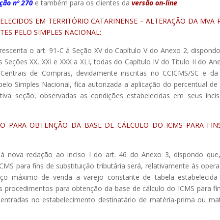
ação nº 270
e também para os clientes da
versão on-line
.
BELECIDOS EM TERRITÓRIO CATARINENSE – ALTERAÇÃO DA MVA 
TES PELO SIMPLES NACIONAL:
crescenta o art. 91-C à Seção XV do Capítulo V do Anexo 2, dispond
Seções XX, XXI e XXX a XLI, todas do Capítulo IV do Título II do An
 Centrais de Compras, devidamente inscritas no CCICMS/SC e da
elo Simples Nacional, fica autorizada a aplicação do percentual d
ctiva seção, observadas as condições estabelecidas em seus inci
O PARA OBTENÇÃO DA BASE DE CÁLCULO DO ICMS PARA FIN
Dá nova redação ao inciso I do art. 46 do Anexo 3, dispondo que
MS para fins de substituição tributária será, relativamente às oper
eço máximo de venda a varejo constante de tabela estabelecida
s procedimentos para obtenção da base de cálculo do ICMS para fi
s entradas no estabelecimento destinatário de matéria-prima ou mat