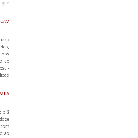
s que
IÇÃO
Anexo
rico,
e nos
ão de
esel-
dição
PARA
e o §
(doze
s com
to ao