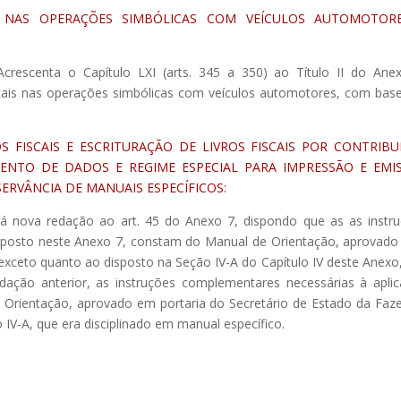
 NAS OPERAÇÕES SIMBÓLICAS COM VEÍCULOS AUTOMOTOR
Acrescenta o Capítulo LXI (arts. 345 a 350) ao Título II do Ane
ais nas operações simbólicas com veículos automotores, com bas
 FISCAIS E ESCRITURAÇÃO DE LIVROS FISCAIS POR CONTRIBU
NTO DE DADOS E REGIME ESPECIAL PARA IMPRESSÃO E EMI
ERVÂNCIA DE MANUAIS ESPECÍFICOS:
Dá nova redação ao art. 45 do Anexo 7, dispondo que as as instr
sposto neste Anexo 7, constam do Manual de Orientação, aprovado
exceto quanto ao disposto na Seção IV-A do Capítulo IV deste Anexo
edação anterior, as instruções complementares necessárias à apli
 Orientação, aprovado em portaria do Secretário de Estado da Faz
 IV-A, que era disciplinado em manual específico.