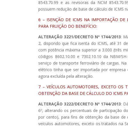
8543.70.99 e as revisoras da NCM 8543.70.99
possuem redução de base de cálculo de ICMS nas
6 – ISENÇÃO DE ICMS NA IMPORTAÇÃO DE 
PARA FRUIÇÃO DO BENEFÍCIO:
ALTERAÇÃO 3221/DECRETO Nº 1744/2013
: M
2, dispondo que fica isenta do ICMS, até 31 d
com potência máxima superior a 3.000 (três mil)
códigos 8602.10.00 e 7302.10.10 da NBM/SH-N
serviço de transporte ferroviário de cargas. Na
elétrico tinha que ser importada por empresa 
agora excluída pela alteração.
7 – VEÍCULOS AUTOMOTORES, EXCETO OS T
OBTENÇÃO DA BASE DE CÁLCULO DO ICMS PA
ALTERAÇÃO 3222/DECRETO Nº 1744/2013
: D
6º, alterando os percentuais de participação do
por cento), para fins de obtenção da base de 
veículos automotores, exceto os tratados na S