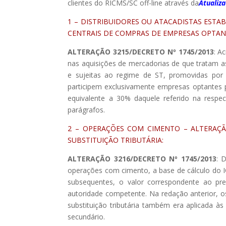
clientes do RICMS/SC off-line através da
Atualiz
1 – DISTRIBUIDORES OU ATACADISTAS ESTA
CENTRAIS DE COMPRAS DE EMPRESAS OPTAN
ALTERAÇÃO 3215/DECRETO Nº 1745/2013
: A
nas aquisições de mercadorias de que tratam as 
e sujeitas ao regime de ST, promovidas por
participem exclusivamente empresas optantes p
equivalente a 30% daquele referido na respe
parágrafos.
2 – OPERAÇÕES COM CIMENTO – ALTERAÇÃ
SUBSTITUIÇÃO TRIBUTÁRIA:
ALTERAÇÃO 3216/DECRETO Nº 1745/2013
: 
operações com cimento, a base de cálculo do IC
subsequentes, o valor correspondente ao pr
autoridade competente. Na redação anterior, o
substituição tributária também era aplicada à
secundário.