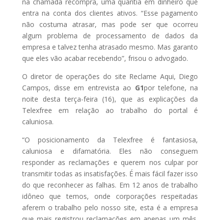
na chamada recompra, uma quantia em dinheiro que
entra na conta dos clientes ativos. “Esse pagamento
não costuma atrasar, mas pode ser que ocorreu
algum problema de processamento de dados da
empresa e talvez tenha atrasado mesmo. Mas garanto
que eles vão acabar recebendo”, frisou o advogado.
O diretor de operações do site Reclame Aqui, Diego
Campos, disse em entrevista ao
G1
por telefone, na
noite desta terça-feira (16), que as explicações da
Telexfree em relação ao trabalho do portal é
caluniosa.
“O posicionamento da Telexfree é fantasiosa,
caluniosa e difamatória. Eles não conseguem
responder as reclamações e querem nos culpar por
transmitir todas as insatisfações. É mais fácil fazer isso
do que reconhecer as falhas. Em 12 anos de trabalho
idôneo que temos, onde corporações respeitadas
aferem o trabalho pelo nosso site, esta é a empresa
que mais registrou reclamações em apenas um mês.