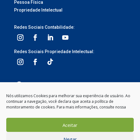
Pessoa Física
Propriedade Intelectual
Redes Sociais Contabilidade:
Redes Sociais Propriedade Intelectual:
3ª Avenida, 1113 – Centro, Balneário Camboriú –
SC, 88330-095
Nós utilizamos Cookies para melhorar sua experiência de usuário. Ao
continuar a navegação, você declara que aceita a política de
Segunda à Sexta-feira
monitoramento de cookies. Para mais informações, consulte nossa
8:00 às 12:00 – 13:30 às 18:00
(47) 2104-2050
Aceitar
contato@gemeosnet.com
Negar