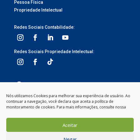
Pessoa Física
Propriedade Intelectual
Redes Sociais Contabilidade:
Redes Sociais Propriedade Intelectual:
3ª Avenida, 1113 – Centro, Balneário Camboriú –
SC, 88330-095
Nós utilizamos Cookies para melhorar sua experiência de usuário. Ao
continuar a navegação, você declara que aceita a política de
Segunda à Sexta-feira
monitoramento de cookies. Para mais informações, consulte nossa
8:00 às 12:00 – 13:30 às 18:00
(47) 2104-2050
Aceitar
contato@gemeosnet.com
Negar