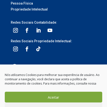
Pessoa Física
Propriedade Intelectual
Redes Sociais Contabilidade:
Redes Sociais Propriedade Intelectual:
3ª Avenida, 1113 – Centro, Balneário Camboriú –
SC, 88330-095
Nós utilizamos Cookies para melhorar sua experiência de usuário. Ao
continuar a navegação, você declara que aceita a política de
Segunda à Sexta-feira
monitoramento de cookies. Para mais informações, consulte nossa
8:00 às 12:00 – 13:30 às 18:00
(47) 2104-2050
Aceitar
contato@gemeosnet.com