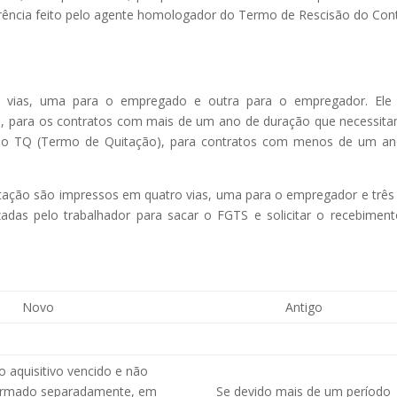
rência feito pelo agente homologador do Termo de Rescisão do Con
 vias, uma para o empregado e outra para o empregador. Ele
para os contratos com mais de um ano de duração que necessit
 e o TQ (Termo de Quitação), para contratos com menos de um a
.
ção são impressos em quatro vias, uma para o empregador e três
adas pelo trabalhador para sacar o FGTS e solicitar o recebimen
Novo
Antigo
o aquisitivo vencido e não
formado separadamente, em
Se devido mais de um período