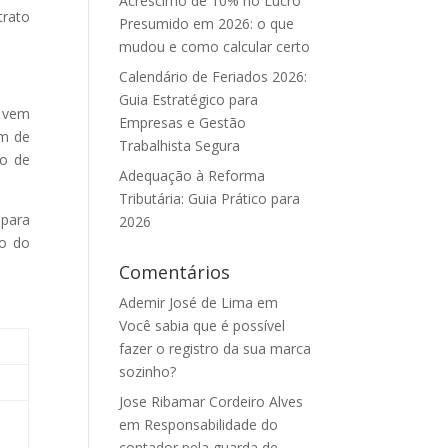
Acréscimo de 10% no Lucro
trato
Presumido em 2026: o que
mudou e como calcular certo
Calendário de Feriados 2026:
Guia Estratégico para
 vem
Empresas e Gestão
am de
Trabalhista Segura
no de
Adequação à Reforma
Tributária: Guia Prático para
 para
2026
to do
Comentários
Ademir José de Lima
em
Você sabia que é possível
fazer o registro da sua marca
sozinho?
Jose Ribamar Cordeiro Alves
em
Responsabilidade do
contador pela guarda de