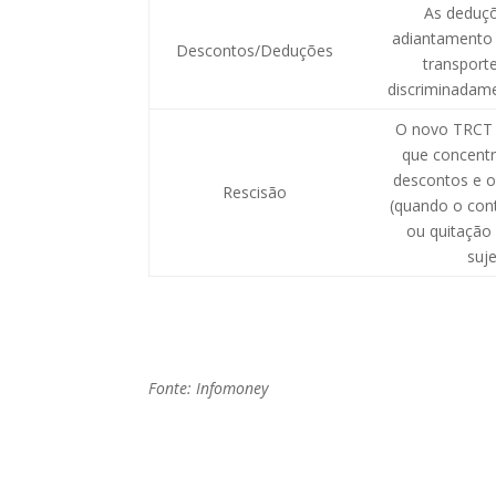
As deduçõ
adiantamento sa
Descontos/Deduções
transport
discriminadam
O novo TRCT 
que concentr
descontos e 
Rescisão
(quando o cont
ou quitação
suje
Fonte: Infomoney