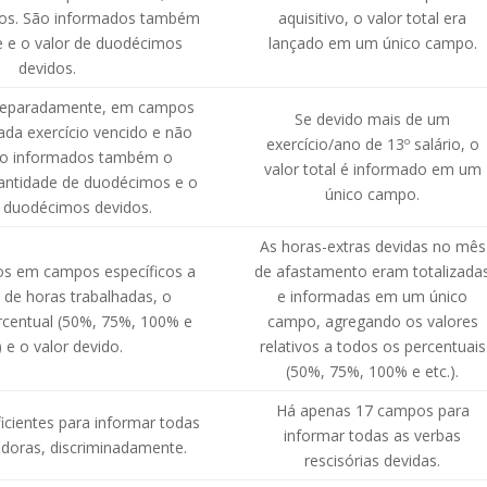
tos. São informados também
aquisitivo, o valor total era
e e o valor de duodécimos
lançado em um único campo.
devidos.
separadamente, em campos
Se devido mais de um
cada exercício vencido e não
exercício/ano de 13º salário, o
ão informados também o
valor total é informado em um
uantidade de duodécimos e o
único campo.
e duodécimos devidos.
As horas-extras devidas no mês
os em campos específicos a
de afastamento eram totalizada
 de horas trabalhadas, o
e informadas em um único
rcentual (50%, 75%, 100% e
campo, agregando os valores
) e o valor devido.
relativos a todos os percentuais
(50%, 75%, 100% e etc.).
Há apenas 17 campos para
cientes para informar todas
informar todas as verbas
edoras, discriminadamente.
rescisórias devidas.