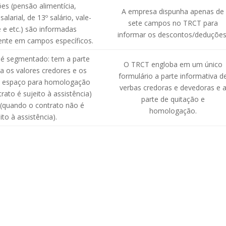
es (pensão alimentícia,
A empresa dispunha apenas de
larial, de 13º salário, vale-
sete campos no TRCT para
e e etc.) são informadas
informar os descontos/deduções
ente em campos específicos.
é segmentado: tem a parte
O TRCT engloba em um único
a os valores credores e os
formulário a parte informativa d
o espaço para homologação
verbas credoras e devedoras e 
rato é sujeito à assistência)
parte de quitação e
 (quando o contrato não é
homologação.
ito à assistência).