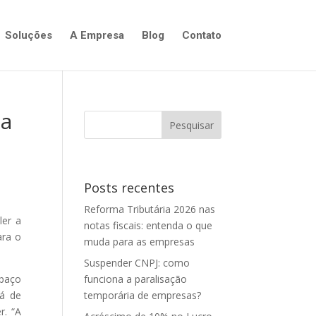
Soluções
A Empresa
Blog
Contato
 a
Posts recentes
Reforma Tributária 2026 nas
ler a
notas fiscais: entenda o que
ara o
muda para as empresas
Suspender CNPJ: como
spaço
funciona a paralisação
rá de
temporária de empresas?
r. “A