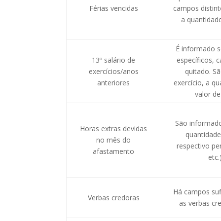
Férias vencidas
campos distin
a quantidad
É informado 
13º salário de
específicos, 
exercícios/anos
quitado. S
anteriores
exercício, a q
valor d
São informad
Horas extras devidas
quantidade
no mês do
respectivo pe
afastamento
etc.
Há campos sufi
Verbas credoras
as verbas cr