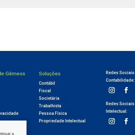
Redes Sociais
ade Gêmeos
Soluções
Contabilidade:
Contábil
Fiscal
Societária
Redes Sociais
Trabalhista
Intelectual:
rivacidade
Pessoa Física
Propriedade Intelectual
tinuar a