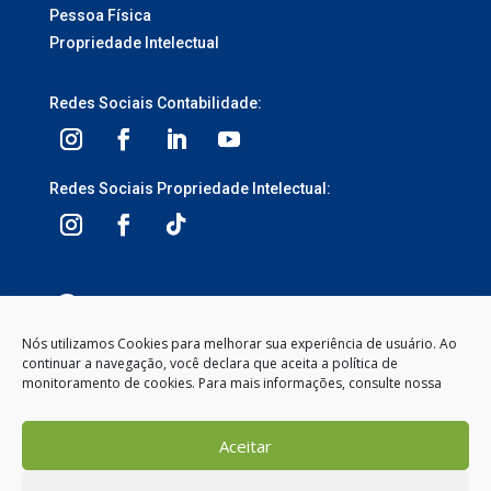
Pessoa Física
Propriedade Intelectual
Redes Sociais Contabilidade:
Redes Sociais Propriedade Intelectual:
3ª Avenida, 1113 – Centro, Balneário Camboriú –
SC, 88330-095
Nós utilizamos Cookies para melhorar sua experiência de usuário. Ao
continuar a navegação, você declara que aceita a política de
Segunda à Sexta-feira
monitoramento de cookies. Para mais informações, consulte nossa
8:00 às 12:00 – 13:30 às 18:00
(47) 2104-2050
Aceitar
contato@gemeosnet.com