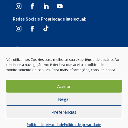
Redes Sociais Propriedade Intelectual:
3ª Avenida, 1113 – Centro, Balneário Camboriú –
SC, 88330-095
Nós utilizamos Cookies para melhorar sua experiência de usuário. Ao
continuar a navegação, você declara que aceita a política de
Segunda à Sexta-feira
monitoramento de cookies. Para mais informações, consulte nossa
8:00 às 12:00 – 13:30 às 18:00
(47) 2104-2050
Aceitar
contato@gemeosnet.com
Negar
1
Preferências
Como posso te ajudar?
Política de privacidade
Política de privacidade
Powered by