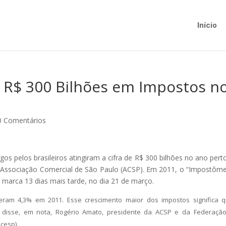
Início
m R$ 300 Bilhões em Impostos n
0 Comentários
gos pelos brasileiros atingiram a cifra de R$ 300 bilhões no ano pert
 a Associação Comercial de São Paulo (ACSP). Em 2011, o “Impostôme
a marca 13 dias mais tarde, no dia 21 de março.
ceram 4,3% em 2011. Esse crescimento maior dos impostos significa 
 disse, em nota, Rogério Amato, presidente da ACSP e da Federaçã
cesp).