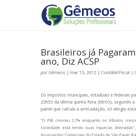
Brasileiros já Pagara
ano, Diz ACSP
por
Gêmeos
|
mar 13, 2012
|
Contábil/Fiscal
|
Os impostos municipais, estaduais e federais pa
23h55 da última quinta-feira (08/03), segundo
painel que calcula a arrecadação, só atingiu est
“O PIB cresceu 2,7% enquanto os tributos cres
sociedade está tendo suas riquezas drenadas”,
Associações Comerciais do Estado de São Paulo (Fa