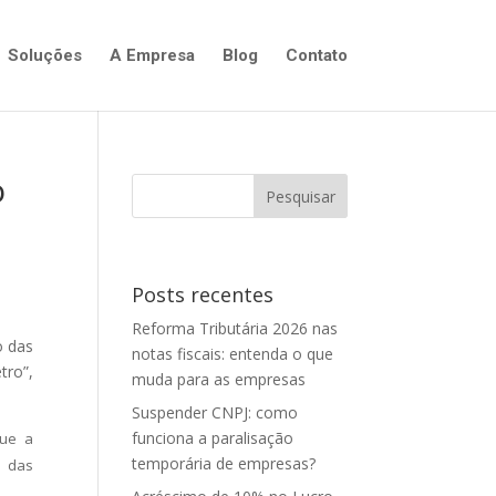
Soluções
A Empresa
Blog
Contato
o
Posts recentes
Reforma Tributária 2026 nas
o das
notas fiscais: entenda o que
tro”,
muda para as empresas
Suspender CNPJ: como
funciona a paralisação
que a
temporária de empresas?
o das