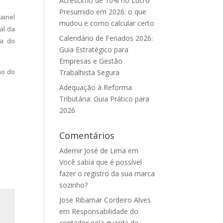
Acréscimo de 10% no Lucro
Presumido em 2026: o que
ainel
mudou e como calcular certo
al da
Calendário de Feriados 2026:
na do
Guia Estratégico para
Empresas e Gestão
ão do
Trabalhista Segura
Adequação à Reforma
Tributária: Guia Prático para
2026
Comentários
Ademir José de Lima
em
Você sabia que é possível
fazer o registro da sua marca
sozinho?
Jose Ribamar Cordeiro Alves
em
Responsabilidade do
contador pela guarda de