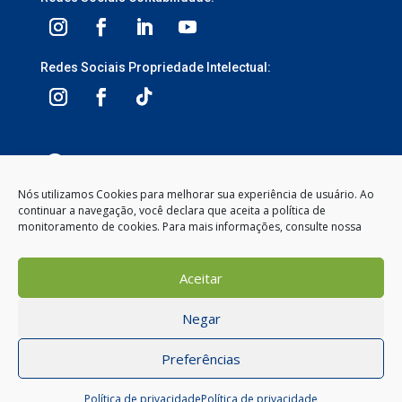
Redes Sociais Propriedade Intelectual:
3ª Avenida, 1113 – Centro, Balneário Camboriú –
SC, 88330-095
Nós utilizamos Cookies para melhorar sua experiência de usuário. Ao
continuar a navegação, você declara que aceita a política de
Segunda à Sexta-feira
monitoramento de cookies. Para mais informações, consulte nossa
8:00 às 12:00 – 13:30 às 18:00
(47) 2104-2050
Aceitar
contato@gemeosnet.com
Negar
1
Preferências
Como posso te ajudar?
Política de privacidade
Política de privacidade