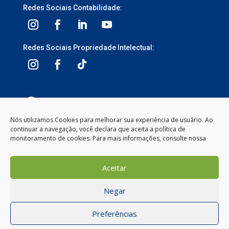
Redes Sociais Contabilidade:
Redes Sociais Propriedade Intelectual:
3ª Avenida, 1113 – Centro, Balneário Camboriú –
SC, 88330-095
Nós utilizamos Cookies para melhorar sua experiência de usuário. Ao
continuar a navegação, você declara que aceita a política de
Segunda à Sexta-feira
monitoramento de cookies. Para mais informações, consulte nossa
8:00 às 12:00 – 13:30 às 18:00
(47) 2104-2050
Aceitar
contato@gemeosnet.com
Negar
1
Preferências
Como posso te ajudar?