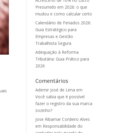
Acréscimo de 10% no Lucro
Presumido em 2026: o que
mudou e como calcular certo
Calendário de Feriados 2026:
Guia Estratégico para
Empresas e Gestão
Trabalhista Segura
Adequação à Reforma
Tributária: Guia Prático para
2026
Comentários
Ademir José de Lima
em
uais
Você sabia que é possível
,
fazer o registro da sua marca
sozinho?
Jose Ribamar Cordeiro Alves
em
Responsabilidade do
contador pela guarda de