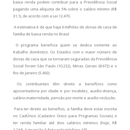
baixa renda podem contribuir para a Previdência Social
pagando uma alíquota de 5% sobre o salário mínimo (R$
31,1), de acordo com a Lei 12.470.
A estimativa é de que haja 6 milhões de donas de casa de
família de baixa renda no Brasil
O programa beneficia quem se dedica somente ao
trabalho doméstico. Os Estados com o maior número de
donas de casa que se tornaram seguradas da Previdência
Social foram São Paulo (10.232), Minas Gerais (8.672) e o
Rio de Janeiro (5.492).
Os contribuintes têm direito a benefícios como
aposentadoria por idade e por invalidez, auxílio-doença,
salário-maternidade, pensão por morte e auxílio-reclusão.
Para ter direito ao benefício, a família deve estar inscrita
no CadÚnico (Cadastro Único para Programas Sociais) e
ter renda familiar até dois salários mínimos (hoje, R$
1.244). A inscrição é feita pelo telefone 135.