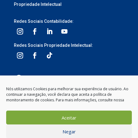
Propriedade Intelectual
Redes Sociais Contabilidade:
Redes Sociais Propriedade Intelectual:
3ª Avenida, 1113 – Centro, Balneário Camboriú –
SC, 88330-095
Nós utilizamos Cookies para melhorar sua experiência de usuário. Ao
continuar a navegação, você declara que aceita a política de
Segunda à Sexta-feira
monitoramento de cookies. Para mais informações, consulte nossa
8:00 às 12:00 – 13:30 às 18:00
(47) 2104-2050
Aceitar
contato@gemeosnet.com
Negar